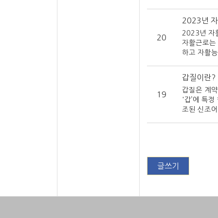
2023년 
2023년 
20
자활근로는 
하고 자활능
의욕과 능력
활근로 참여
갑질이란?
금 등 다양
갑질은 계약
는 기업입니
19
'갑’에 특
통합을 촉진
조된 신조어
매, 사회서
환경 조장 
은 정부의 
갑질은 그 
다양한 지원
다음과 같습
한 사업입니
영진 일가의
삼는 유형입
글쓰기
용자를 맘대
납품하거나 
니다2.성차