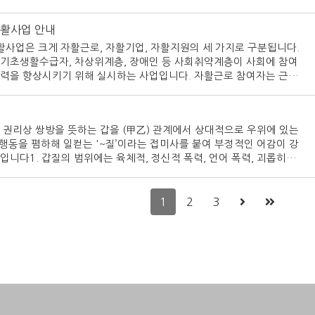
자활사업 안내
자활사업은 크게 자활근로, 자활기업, 자활지원의 세 가지로 구분됩니다.
기초생활수급자, 차상위계층, 장애인 등 사회취약계층이 사회에 참여
력을 향상시키기 위해 실시하는 사업입니다. 자활근로 참여자는 근로
을 평가받은 후, 지역자활센터나 자활기업 등에서 근무하게 됩니다. 자
자에게는 최저임금 이상을 지급하고, 근로장려금, 자격수당, 주거지원
한 지원을 제공합니다.자활기업은 사회취약계층이 주체가 되어 운영하
 권리상 쌍방을 뜻하는 갑을 (甲乙) 관계에서 상대적으로 우위에 있는
다. 자활기업은 사회적경제의 한 형태로, 사회취약계층의 자립과 사회
정 행동을 폄하해 일컫는 '~질’이라는 접미사를 붙여 부정적인 어감이 강
하는 데 목적을 두고 있습니다. 자활기업은 제품이나 서비스의 생산·판
입니다1. 갑질의 범위에는 육체적, 정신적 폭력, 언어 폭력, 괴롭히는
비스 제공, 환경보호 등 다양한 분야에서 활동하고 있습니다. 자활기업
등이 해당됩니다1.갑질의 유형은 다양합니다. 이코노믹 리뷰에 따르면,
지원을 받아 설립·운영될 수 있으며, 세제혜택, 경영컨설팅, 판로지원 등
내용에 따라 명백한 유형이 존재한다고 합니다2. 대표적인 갑질 유형은
을 받을 수 있습니다.자활지원은 자활사업의 원활한 추진을 위해 필요
니다:오너형: 가장 흔한 종류의 갑질로써, 흔히 기업의 대표자 혹은 경
1
2
3
다. 자활지원에는 자활사업에
 인물들이 직원들을 마치 물건 다루듯 마구 대하거나 폭언, 폭행을 일
니다. 이는 구성원들 간의 극단적인 수직관계에 근거해 고용자가 피고
로 할 수 있다는 빗나간 심리에 근거합니다2.밀어내기형: 주로 상품을
납품을 받는 기업이 소규모 사업자들에게 무리한 요구를 하는 유형입
별형: 성별 차별적인 대우를 하는 유형입니다2.갑질 문제는