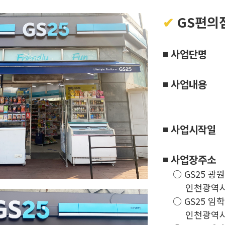
✔
GS편의
◾ 사업단명
◾ 사업내용
◾ 사업시작일
◾ 사업장주소
○ GS25 광
인천광역
○ GS25 임
인천광역시