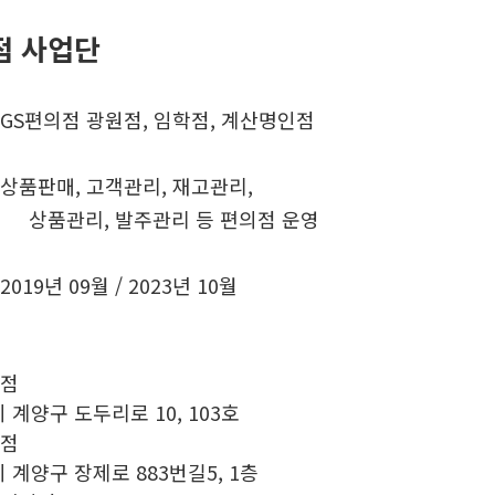
점 사업단
GS편의점 광원점,
임학점,
계산명인점
상품판매, 고객관리, 재고관리,
상품관리, 발주관리 등 편의점 운영
2019년 09월 / 2023년 10월
원점
시
계양구 도두리로
10, 103호
학점
 계양구
장제로 883번길5, 1층