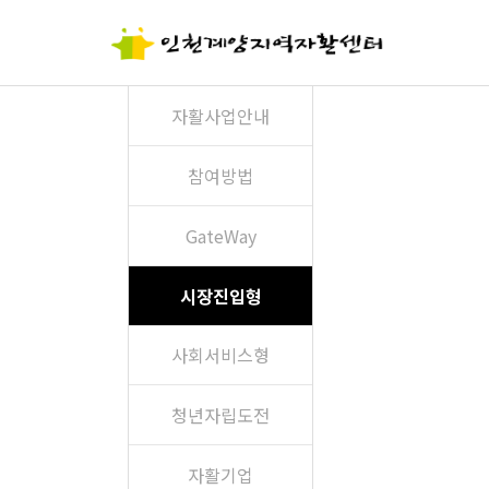
자활사업안내
참여방법
GateWay
시장진입형
사회서비스형
청년자립도전
자활기업