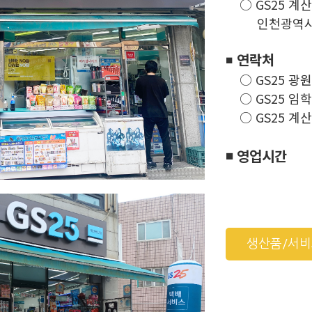
○ GS25 계
인천광역시 계양
◾
연락처
○ GS25 광원점 
○ GS25 임학점 
○ GS25 계산명인
◾ 영업시간
생산품/서