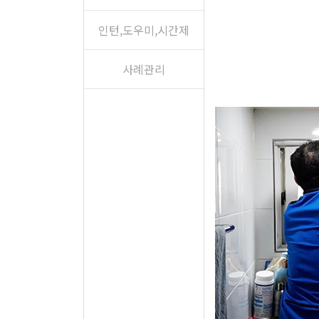
인턴,도우미,시간제
사례관리