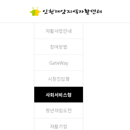
자활사업안내
참여방법
GateWay
시장진입형
사회서비스형
청년자립도전
자활기업