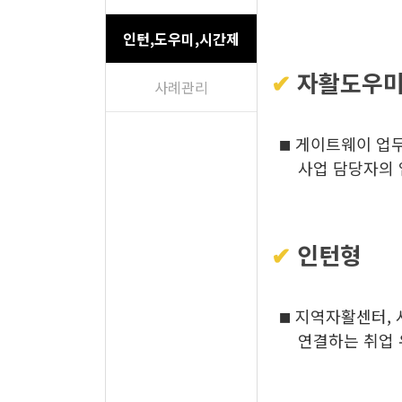
인턴,도우미,시간제
✔
자활도우
사례관리
게이트웨이 업무
■
사업 담당자의
✔
인턴형
지역자활센터, 
■
연결
하는 취업