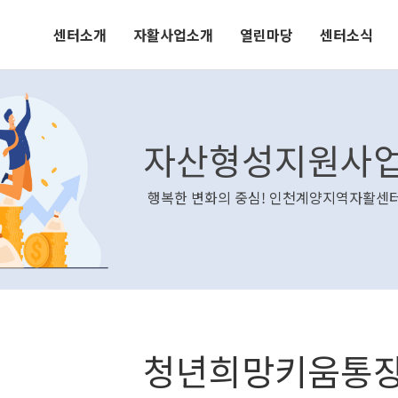
센터소개
자활사업소개
열린마당
센터소식
자산형성지원사
행복한 변화의 중심! 인천계양지역자활센
청년희망키움통