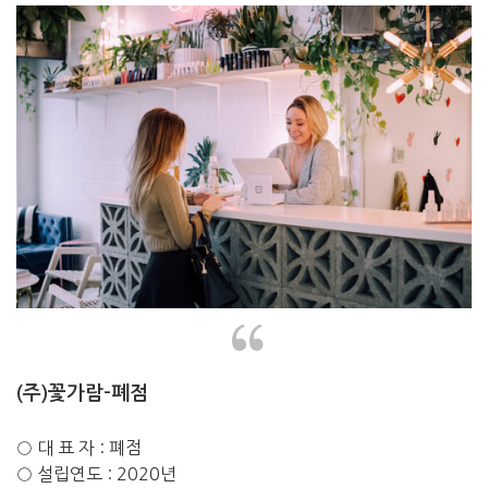
“
(주)꽃가람-폐점
○ 대 표 자 : 폐점
○ 설립연도 : 2020년